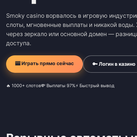
Smoky casino ворвалось в игровую индустри
слоты, мгновенные выплаты и никакой воды.
через зеркало или основной домен — разница
доступа.
🎰 Играть прямо сейчас
🔑 Логин в казино
🔥 1000+ слотов
💸 Выплаты 97%
⚡ Быстрый вывод