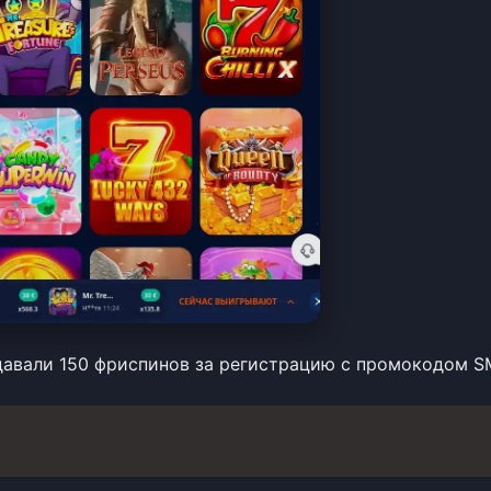
авали 150 фриспинов за регистрацию с промокодом SM