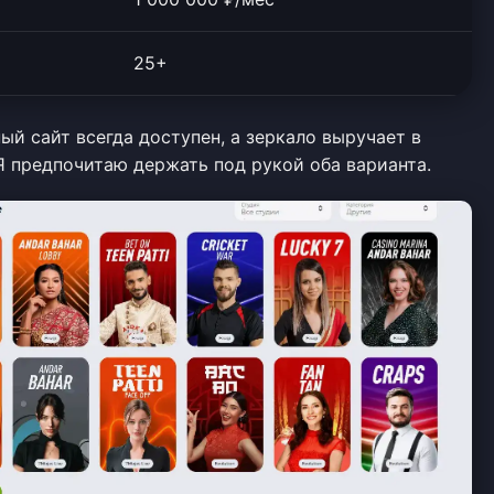
25+
й сайт всегда доступен, а зеркало выручает в
Я предпочитаю держать под рукой оба варианта.