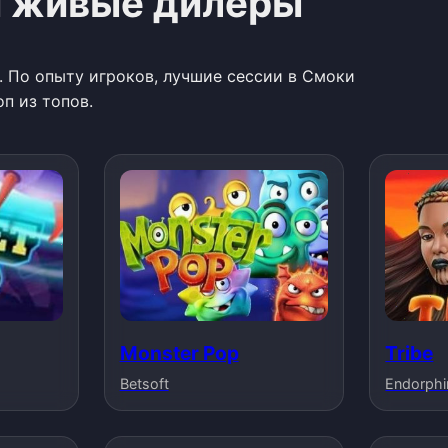
и живые дилеры
. По опыту игроков, лучшие сессии в Смоки
п из топов.
Monster Pop
Tribe
Betsoft
Endorphi