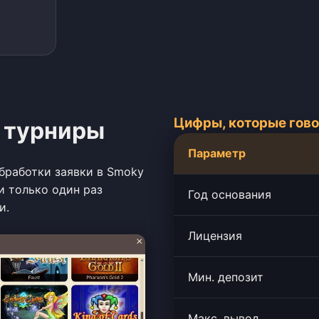
Цифры, которые гово
 турниры
Параметр
обработки заявки в Smoky
 и только один раз
Год основания
и.
Лицензия
Мин. депозит
Макс. вывод