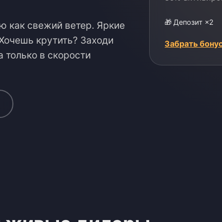
🎁 Депозит ×2
ю как свежий ветер. Яркие
 Хочешь крутить? Заходи
Забрать бону
 только в скорости