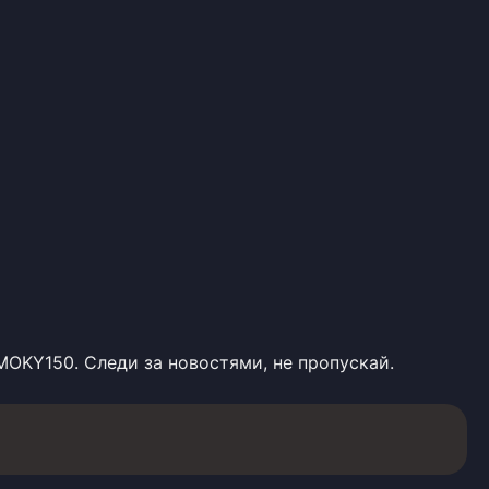
OKY150. Следи за новостями, не пропускай.